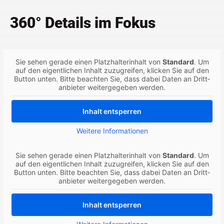
360° Details im Fokus
Sie sehen gera­de einen Platz­hal­ter­in­halt von
Stan­dard
. Um
auf den eigent­li­chen Inhalt zuzu­grei­fen, kli­cken Sie auf den
But­ton unten. Bit­te beach­ten Sie, dass dabei Daten an Dritt­
an­bie­ter wei­ter­ge­ge­ben werden.
Inhalt ent­sper­ren
Wei­te­re Infor­ma­tio­nen
Sie sehen gera­de einen Platz­hal­ter­in­halt von
Stan­dard
. Um
auf den eigent­li­chen Inhalt zuzu­grei­fen, kli­cken Sie auf den
But­ton unten. Bit­te beach­ten Sie, dass dabei Daten an Dritt­
an­bie­ter wei­ter­ge­ge­ben werden.
Inhalt ent­sper­ren