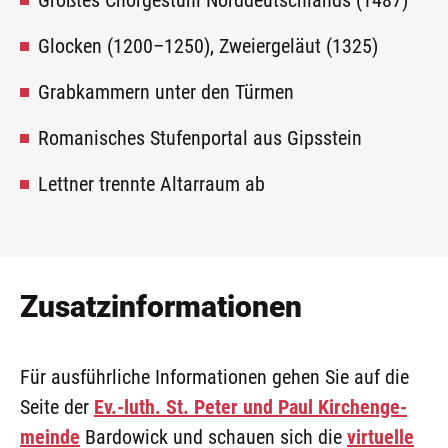
Größ­tes Chor­ge­stühl Nord­deutsch­lands (1487)
Glo­cken (1200–1250), Zwei­er­ge­läut (1325)
Grab­kam­mern unter den Türmen
Roma­ni­sches Stu­fen­por­tal aus Gipsstein
Lett­ner trenn­te Altar­raum ab
Zusatzinformationen
Für aus­führ­li­che Infor­ma­tio­nen gehen Sie auf die
Sei­te der
Ev.-luth. St. Peter und Paul Kir­chen­ge­
mein­de
Bar­do­wick und schau­en sich die
vir­tu­el­le