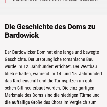
Die Geschichte des Doms zu
Bardowick
Der Bar­do­wi­cker Dom hat eine lan­ge und beweg­te
Geschich­te. Der ursprüng­li­che roma­ni­sche Bau
wur­de im 12. Jahr­hun­dert errich­tet. Der West­bau
blieb erhal­ten, wäh­rend im 14. und 15. Jahr­hun­dert
das Kir­chen­schiff und die Turm­spit­zen im goti­
schen Sitl neu erbaut wur­den. Die ein­zig­ar­ti­gen
Merk­ma­le des Doms sind die nied­ri­gen Tür­me und
die auf­fäl­li­ge Grö­ße des Chors im Ver­gleich zum