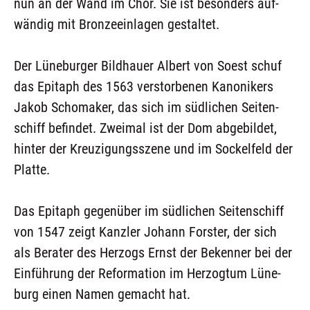
nun an der Wand im Chor. Sie ist beson­ders auf­
wän­dig mit Bron­ze­ein­la­gen gestaltet.
Der Lüne­bur­ger Bild­hau­er Albert von Soest schuf
das Epi­taph des 1563 ver­stor­be­nen Kano­ni­kers
Jakob Scho­ma­ker, das sich im süd­li­chen Sei­ten­
schiff befin­det. Zwei­mal ist der Dom abge­bil­det,
hin­ter der Kreu­zi­gungs­sze­ne und im Sockel­feld der
Platte.
Das Epi­taph gegen­über im süd­li­chen Sei­ten­schiff
von 1547 zeigt Kanz­ler Johann Fors­ter, der sich
als Bera­ter des Her­zogs Ernst der Beken­ner bei der
Ein­füh­rung der Refor­ma­ti­on im Her­zog­tum Lüne­
burg einen Namen gemacht hat.