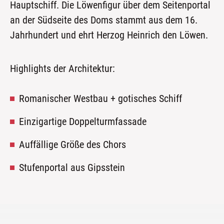
Haupt­schiff. Die Löwen­fi­gur über dem Sei­ten­por­tal
an der Süd­sei­te des Doms stammt aus dem 16.
Jahr­hun­dert und ehrt Her­zog Hein­rich den Löwen.
High­lights der Architektur:
Roma­ni­scher West­bau + goti­sches Schiff
Ein­zig­ar­ti­ge Doppelturmfassade
Auf­fäl­li­ge Grö­ße des Chors
Stu­fen­por­tal aus Gipsstein