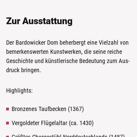
Zur Ausstattung
Der Bar­do­wi­cker Dom beher­bergt eine Viel­zahl von
bemer­kens­wer­ten Kunst­wer­ken, die sei­ne rei­che
Geschich­te und künst­le­ri­sche Bedeu­tung zum Aus­
druck bringen.
High­lights:
Bron­ze­nes Tauf­be­cken (1367)
Ver­gol­de­ter Flü­gel­al­tar (ca. 1430)