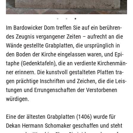
Im Bar­do­wi­cker Dom tref­fen Sie auf ein berüh­ren­
des Zeug­nis ver­gan­ge­ner Zei­ten – auf­recht an die
Wän­de gestell­te Grab­plat­ten, die ursprüng­lich in
den Boden der Kir­che ein­ge­las­sen waren, und Epi­
ta­phe (Gedenk­ta­feln), die an ver­dien­te Kir­chen­män­
ner erin­nern. Die kunst­voll gestal­te­ten Plat­ten tra­
gen präch­ti­ge Inschrif­ten und Zei­chen, die die Leis­
tun­gen und Errun­gen­schaf­ten der Ver­stor­be­nen
würdigen.
Eine der ältes­ten Grab­plat­ten (1406) wur­de für
Dekan Her­mann Scho­ma­ker geschaf­fen und steht