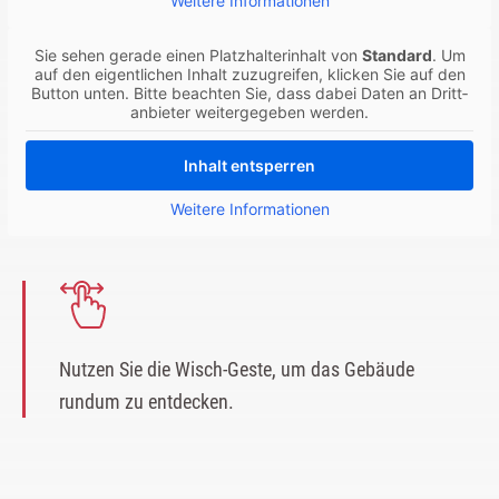
Wei­te­re Infor­ma­tio­nen
Sie sehen gera­de einen Platz­hal­ter­in­halt von
Stan­dard
. Um
auf den eigent­li­chen Inhalt zuzu­grei­fen, kli­cken Sie auf den
But­ton unten. Bit­te beach­ten Sie, dass dabei Daten an Dritt­
an­bie­ter wei­ter­ge­ge­ben werden.
Inhalt ent­sper­ren
Wei­te­re Infor­ma­tio­nen
Nutzen Sie die Wisch-Geste, um das Gebäude
rundum zu entdecken.