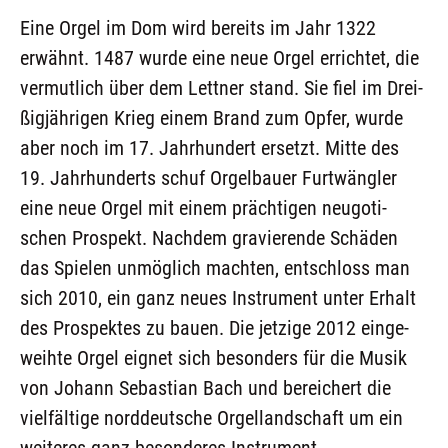
Eine Orgel im Dom wird bereits im Jahr 1322
erwähnt. 1487 wur­de eine neue Orgel errich­tet, die
ver­mut­lich über dem Lett­ner stand. Sie fiel im Drei­
ßig­jäh­ri­gen Krieg einem Brand zum Opfer, wur­de
aber noch im 17. Jahr­hun­dert ersetzt. Mit­te des
19. Jahr­hun­derts schuf Orgel­bau­er Furtwäng­ler
eine neue Orgel mit einem präch­ti­gen neu­go­ti­
schen Pro­spekt. Nach­dem gra­vie­ren­de Schä­den
das Spie­len unmög­lich mach­ten, ent­schloss man
sich 2010, ein ganz neu­es Instru­ment unter Erhalt
des Pro­spek­tes zu bau­en. Die jet­zi­ge 2012 ein­ge­
weih­te Orgel eig­net sich beson­ders für die Musik
von Johann Sebas­ti­an Bach und berei­chert die
viel­fäl­ti­ge nord­deut­sche Orgel­land­schaft um ein