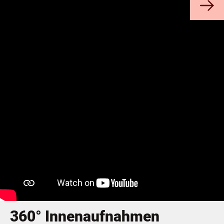
Station 1 / 6
Will­kom­men zur ers­ten Sta­ti­on, dem Bar­do­wi­
cker Dom.
Ent­de­cken Sie die beein­dru­cken­de Archi­tek­tur,
die his­to­ri­schen Kunst­wer­ke und die ein­zig­ar­ti­
gen Merk­ma­le des Bar­do­wi­cker Doms. Tau­chen
Sie ein in die Geschich­te die­ses fas­zi­nie­ren­den
Bauwerks.
360° Innenaufnahmen